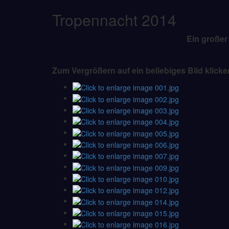
Tropennacht 2014
Ein großer
Zum Vergrößern auf ein beliebiges Bild klicke